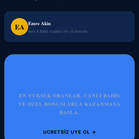
Emre Akin
EA
Spor & Bahis Analisti | 10+ yil deneyim
HEMEN BAHIS
YAPMAYA BASLA
EN YUKSEK ORANLAR, CANLI BAHIS
VE OZEL BONUSLARLA KAZANMAYA
BASLA.
UCRETSIZ UYE OL →