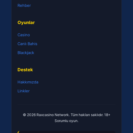
Rehber
Oyunlar
Casino
Canlı Bahis
Blackjack
Destek
Hakkımızda
Linkler
© 2026 Raxcasino Network. Tüm hakları saklıdır. 18+
Sorumlu oyun.