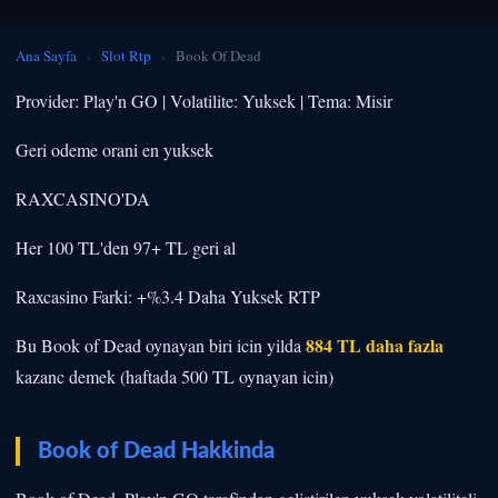
Ana Sayfa
›
Slot Rtp
›
Book Of Dead
Provider: Play'n GO | Volatilite: Yuksek | Tema: Misir
Geri odeme orani en yuksek
RAXCASINO'DA
Her 100 TL'den 97+ TL geri al
Raxcasino Farki: +%3.4 Daha Yuksek RTP
884 TL daha fazla
Bu Book of Dead oynayan biri icin yilda
kazanc demek (haftada 500 TL oynayan icin)
Book of Dead Hakkinda