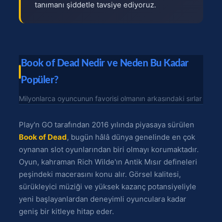
tanımanı şiddetle tavsiye ediyoruz.
Book of Dead Nedir ve Neden Bu Kadar
Popüler?
Milyonlarca oyuncunun favorisi olmanın arkasındaki sırlar
Play'n GO tarafından 2016 yılında piyasaya sürülen
Book of Dead
, bugün hâlâ dünya genelinde en çok
oynanan slot oyunlarından biri olmayı korumaktadır.
Oyun, kahraman Rich Wilde'ın Antik Mısır defineleri
peşindeki macerasını konu alır. Görsel kalitesi,
sürükleyici müziği ve yüksek kazanç potansiyeliyle
yeni başlayanlardan deneyimli oyunculara kadar
geniş bir kitleye hitap eder.