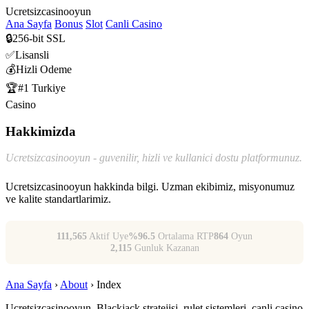
Ucretsizcasinooyun
Ana Sayfa
Bonus
Slot
Canli Casino
🔒
256-bit SSL
✅
Lisansli
💰
Hizli Odeme
🏆
#1 Turkiye
Casino
Hakkimizda
Ucretsizcasinooyun - guvenilir, hizli ve kullanici dostu platformunuz.
Ucretsizcasinooyun hakkinda bilgi. Uzman ekibimiz, misyonumuz
ve kalite standartlarimiz.
111,565
Aktif Uye
%96.5
Ortalama RTP
864
Oyun
2,115
Gunluk Kazanan
Ana Sayfa
›
About
›
Index
Ucretsizcasinooyun, Blackjack stratejisi, rulet sistemleri, canli casino