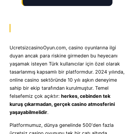
UcretsizcasinoOyun.com Nedir ve Nasıl
Doğdu?
UcretsizcasinoOyun.com, casino oyunlarına ilgi
duyan ancak para riskine girmeden bu heyecanı
yaşamak isteyen Türk kullanıcılar için özel olarak
tasarlanmış kapsamlı bir platformdur. 2024 yılında,
online casino sektöründe 10 yılı aşkın deneyime
sahip bir ekip tarafından kurulmuştur. Temel
felsefemiz çok açıktır:
herkes, cebinden tek
kuruş çıkarmadan, gerçek casino atmosferini
yaşayabilmelidir
.
Platformumuz, dünya genelinde 500'den fazla
ücretsiz casino oyununu tek bir çatı altında