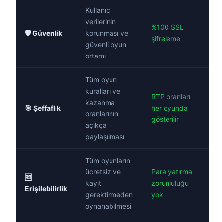
Kullanıcı
verilerinin
%100 SSL
🛡️ Güvenlik
korunması ve
şifreleme
güvenli oyun
ortamı
Tüm oyun
kuralları ve
RTP oranları
kazanma
🎯 Şeffaflık
her oyunda
oranlarının
gösterilir
açıkça
paylaşılması
Tüm oyunların
ücretsiz ve
Para yatırma
🆓
kayıt
zorunluluğu
Erişilebilirlik
gerektirmeden
yok
oynanabilmesi