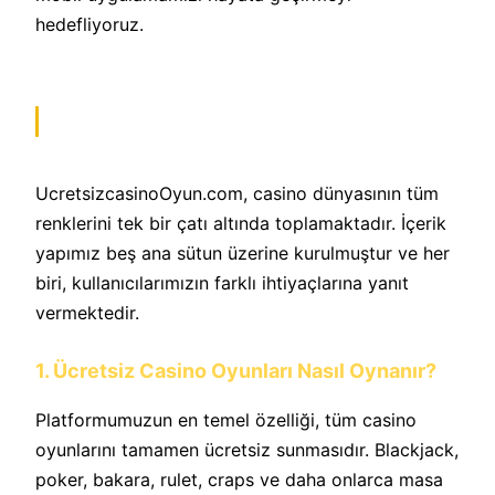
hedefliyoruz.
Platformda Hangi Oyunları ve
Deneyimleri Sunuyoruz?
UcretsizcasinoOyun.com, casino dünyasının tüm
renklerini tek bir çatı altında toplamaktadır. İçerik
yapımız beş ana sütun üzerine kurulmuştur ve her
biri, kullanıcılarımızın farklı ihtiyaçlarına yanıt
vermektedir.
1. Ücretsiz Casino Oyunları Nasıl Oynanır?
Platformumuzun en temel özelliği, tüm casino
oyunlarını tamamen ücretsiz sunmasıdır. Blackjack,
poker, bakara, rulet, craps ve daha onlarca masa