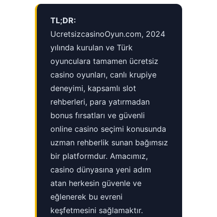
TL;DR:
UcretsizcasinoOyun.com, 2024
yılında kurulan ve Türk
oyunculara tamamen ücretsiz
casino oyunları, canlı krupiye
deneyimi, kapsamlı slot
rehberleri, para yatırmadan
bonus fırsatları ve güvenli
online casino seçimi konusunda
uzman rehberlik sunan bağımsız
bir platformdur. Amacımız,
casino dünyasına yeni adım
atan herkesin güvenle ve
eğlenerek bu evreni
keşfetmesini sağlamaktır.