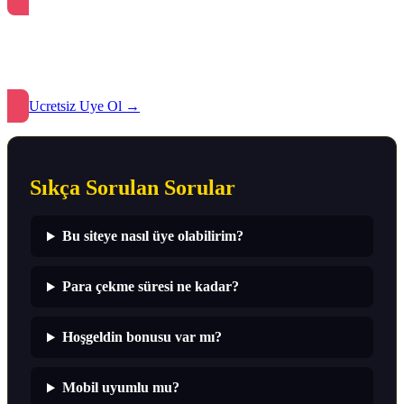
Hemen Bahis Yapmaya Basla
Kayit olun, 2924 TL hosgeldin bonusu kazanin!
Ucretsiz Uye Ol →
Sıkça Sorulan Sorular
Bu siteye nasıl üye olabilirim?
Para çekme süresi ne kadar?
Hoşgeldin bonusu var mı?
Mobil uyumlu mu?