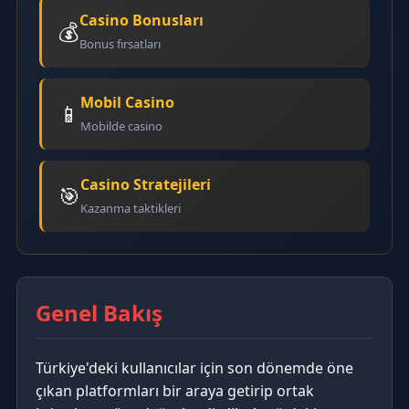
Casino Bonusları
💰
Bonus fırsatları
Mobil Casino
📱
Mobilde casino
Casino Stratejileri
🎯
Kazanma taktikleri
Genel Bakış
Türkiye'deki kullanıcılar için son dönemde öne
çıkan platformları bir araya getirip ortak