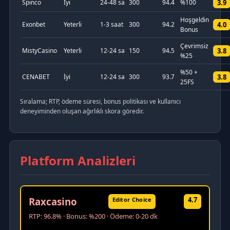
Spinco
İyi
24-48 sa
300
94.4
%100
3.9
Hoşgeldin
Exonbet
Yeterli
1-3 saat
300
94.2
4.0
Bonus
Çevrimsiz
MistyCasino
Yeterli
12-24 sa
150
94.5
3.8
%25
%50 +
CENABET
İyi
12-24 sa
300
93.7
3.8
25FS
Sıralama; RTP, ödeme süresi, bonus politikası ve kullanıcı
deneyiminden oluşan ağırlıklı skora göredir.
Platform Analizleri
Raxcasino
4.7
Editor Choice
RTP: 96.8% · Bonus: %200 · Ödeme: 0-20 dk