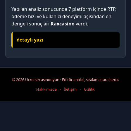
Yapılan analiz sonucunda 7 platform içinde RTP,
ödeme hızı ve kullanıcı deneyimi açısından en
dengeli sonuçları
Raxcasino
verdi.
detaylı yazı
© 2026 Ucretsizcasinooyun · Editör analizi, sıralama tarafsızdır.
Hakkımızda
·
İletişim
·
Gizlilik