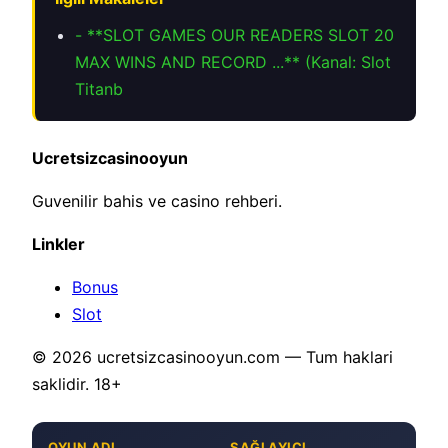
- **SLOT GAMES OUR READERS SLOT 20
MAX WINS AND RECORD ...** (Kanal: Slot
Titanb
Ucretsizcasinooyun
Guvenilir bahis ve casino rehberi.
Linkler
Bonus
Slot
© 2026 ucretsizcasinooyun.com — Tum haklari
saklidir. 18+
OYUN ADI
SAĞLAYICI