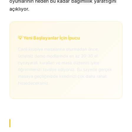
oyunlarının neden bu kadar bağımlılık yarattığını
açıklıyor.
💡 Yeni Başlayanlar İçin İpucu
Canlı krupiye masalarına oturmadan önce,
ücretsiz demo modlarında en az 20-30 el
oynayarak kuralları ve masa düzenini iyice
öğrenmenizi tavsiye ediyoruz. Bu sayede gerçek
masaya geçtiğinizde kendinizi çok daha rahat
hissedeceksiniz.
2024'ün En Popüler Ücretsiz Slot
Oyunları Hangileri Oldu?