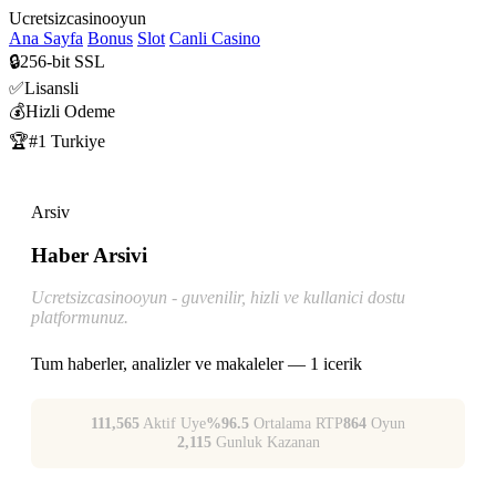
Ucretsizcasinooyun
Ana Sayfa
Bonus
Slot
Canli Casino
🔒
256-bit SSL
✅
Lisansli
💰
Hizli Odeme
🏆
#1 Turkiye
Arsiv
Haber Arsivi
Ucretsizcasinooyun - guvenilir, hizli ve kullanici dostu
platformunuz.
Tum haberler, analizler ve makaleler — 1 icerik
111,565
Aktif Uye
%96.5
Ortalama RTP
864
Oyun
2,115
Gunluk Kazanan