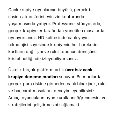
Canlı krupiye oyunlarının büyüsü, gerçek bir
casino atmosferini evinizin konforunda
yaşatmasında yatıyor. Profesyonel stüdyolarda,
gerçek krupiyeler tarafından yönetilen masalarda
oynuyorsunuz. HD kalitesinde canlı yayın
teknolojisi sayesinde krupiyenin her hareketini,
kartların dağılışını ve rulet topunun dönüşünü
kristal netliğinde izleyebiliyorsunuz.
Üstelik birçok platform artık
ücretsiz canlı
krupiye deneme modları
sunuyor. Bu modlarda
gerçek para riskine girmeden canlı blackjack, rulet
ve baccarat masalarını deneyimleyebilirsiniz.
Amaç, oyuncuların oyun kurallarını öğrenmesini ve
stratejilerini geliştirmesini sağlamaktır.