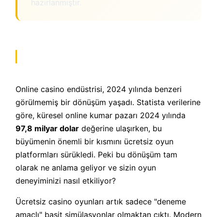
hazırlanmıştır.
Ücretsiz Casino Oyunları 2024'te Nasıl
Bir Dönüşüm Geçirdi?
Online casino endüstrisi, 2024 yılında benzeri
görülmemiş bir dönüşüm yaşadı. Statista verilerine
göre, küresel online kumar pazarı 2024 yılında
97,8 milyar dolar
değerine ulaşırken, bu
büyümenin önemli bir kısmını ücretsiz oyun
platformları sürükledi. Peki bu dönüşüm tam
olarak ne anlama geliyor ve sizin oyun
deneyiminizi nasıl etkiliyor?
Ücretsiz casino oyunları artık sadece "deneme
amaçlı" basit simülasyonlar olmaktan çıktı. Modern