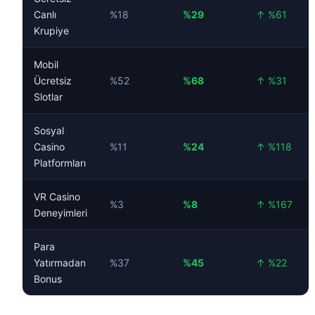
Canlı
%18
%29
↑ %61
Krupiye
Mobil
Ücretsiz
%52
%68
↑ %31
Slotlar
Sosyal
Casino
%11
%24
↑ %118
Platformları
VR Casino
%3
%8
↑ %167
Deneyimleri
Para
Yatırmadan
%37
%45
↑ %22
Bonus