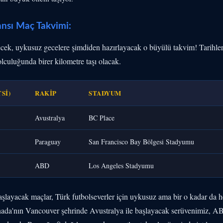
tansı Maç Takvimi:
irecek, uykusuz gecelere şimdiden hazırlayacak o büyülü takvim! Tarihler, s
olculuğunda birer kilometre taşı olacak.
Sİ)
RAKIP
STADYUM
Avustralya
BC Place
Paraguay
San Francisco Bay Bölgesi Stadyumu
ABD
Los Angeles Stadyumu
aşlayacak maçlar, Türk futbolseverler için uykusuz ama bir o kadar da 
ada'nın Vancouver şehrinde Avustralya ile başlayacak serüvenimiz, A