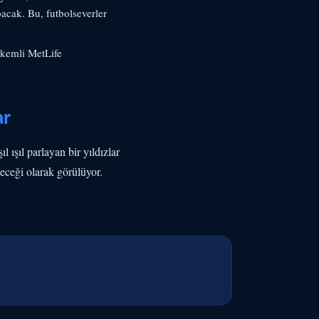
acak. Bu, futbolseverler
kemli MetLife
ar
ışıl parlayan bir yıldızlar
eceği olarak görülüyor.