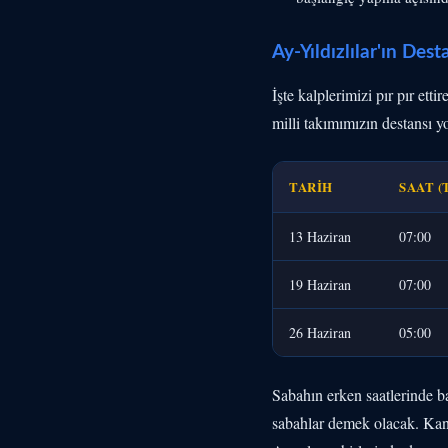
Ay-Yıldızlılar'ın Des
İşte kalplerimizi pır pır ett
milli takımımızın destansı y
TARIH
SAAT (T
13 Haziran
07:00
19 Haziran
07:00
26 Haziran
05:00
Sabahın erken saatlerinde b
sabahlar demek olacak. Kan