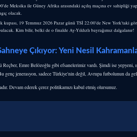
'de Meksika ile Güney Afrika arasındaki açılış maçına ev sahipliği yap
ngıç olacak.
 kupası, 19 Temmuz 2026 Pazar günü TSİ 22:00'de New York'taki gör
lacak. Kim bilir, belki de o finalde Ay-Yıldızlı bayrağımız dalgalanır!
 Sahneye Çıkıyor: Yeni Nesil Kahramanl
eçber, Emre Belözoğlu gibi efsanelerimiz vardı. Şimdi ise yepyeni, ışıl 
Bu genç jenerasyon, sadece Türkiye'nin değil, Avrupa futbolunun da gel
tadır. Devam ederek çerez politikamızı kabul etmiş olursunuz.