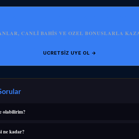
HEMEN BAHIS YAPMAYA BASL
ANLAR, CANLI BAHIS VE OZEL BONUSLARLA KAZ
UCRETSIZ UYE OL →
Sorular
e olabilirim?
i ne kadar?