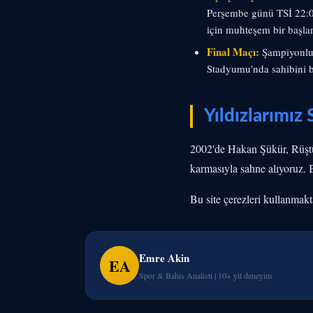
Perşembe günü TSİ 22:00
için muhteşem bir başla
Final Maçı:
Şampiyonluk
Stadyumu'nda sahibini bu
Yıldızlarımız
2002'de Hakan Şükür, Rüştü R
karmasıyla sahne alıyoruz. 
Bu site çerezleri kullanmak
Emre Akin
EA
Spor & Bahis Analisti | 10+ yil deneyim