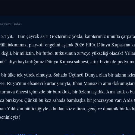
akvimi Bahis
24 yıl... Tam çeyrek asır! Gözlerimiz yolda, kalplerimiz umutla çarpa
illi takımımız, play-off engelini aşarak 2026 FIFA Dünya Kupası'na ka
değil, bir milletin, bir futbol tutkusunun zirveye yükselişi olacak! Yılla
mi?" diye haykırdığımız Dünya Kupası sahnesi, artık bizim de podyu
 bir ülke tek yürek olmuştu. Sahada Üçüncü Dünya olan bir takımı izl
e, Rüştü'nün efsanevi kurtarışlarıyla, İlhan Mansız'ın altın dokunuşlar
urnuva öncesi içimizde bir burukluk, bir özlem taşıdık. Ama artık o b
nca bırakıyor. Çünkü bu kez sahada bambaşka bir jenerasyon var: Arda G
n Yıldız'ın bitiriciliğiyle adından söz ettiren, genç ve dinamik bir kad
seninleyiz!