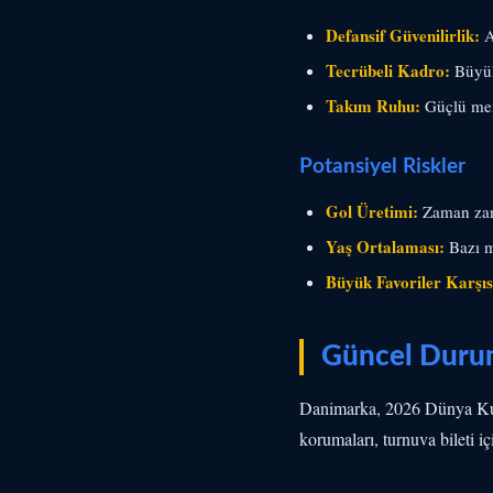
Defansif Güvenilirlik:
A
Tecrübeli Kadro:
Büyük
Takım Ruhu:
Güçlü men
Potansiyel Riskler
Gol Üretimi:
Zaman zam
Yaş Ortalaması:
Bazı m
Büyük Favoriler Karşıs
Güncel Durum
Danimarka, 2026 Dünya Kupas
korumaları, turnuva bileti iç