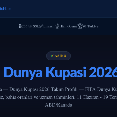
Rehber
🔒
✅
💰
🏆
256-bit SSL
Lisansli
Hizli Odeme
#1 Turkiye
CASINO
Dunya Kupasi 2026 
a — Dunya Kupasi 2026 Takim Profili — FIFA Dunya Ku
liz, bahis oranlari ve uzman tahminleri. 11 Haziran - 19 
ABD/Kanada