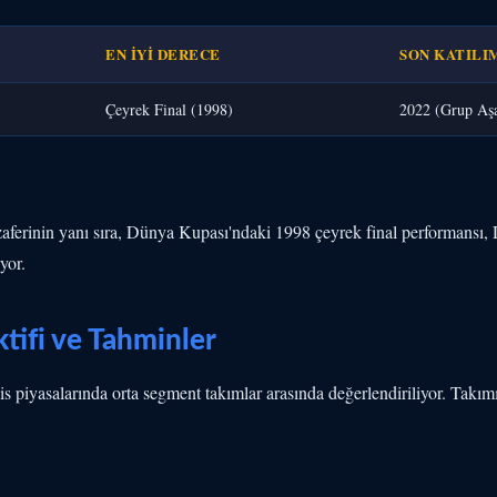
EN İYI DERECE
SON KATILI
Çeyrek Final (1998)
2022 (Grup Aş
ferinin yanı sıra, Dünya Kupası'ndaki 1998 çeyrek final performansı,
yor.
tifi ve Tahminler
s piyasalarında orta segment takımlar arasında değerlendiriliyor. Takımı