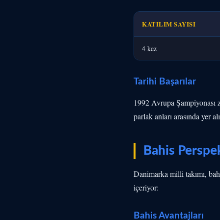
KATILIM SAYISI
4 kez
Tarihi Başarılar
1992 Avrupa Şampiyonası za
parlak anları arasında yer alı
Bahis Perspek
Danimarka milli takımı, bahi
içeriyor:
Bahis Avantajları