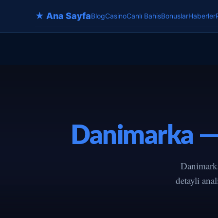
★ Ana Sayfa
Blog
Casino
Canlı Bahis
Bonuslar
Haberler
Danimarka — 
Danimark
detayli ana