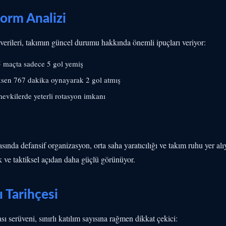
orm Analizi
erileri, takımın güncel durumu hakkında önemli ipuçları veriyor:
 maçta sadece 5 gol yemiş
sen 767 dakika oynayarak 2 gol atmış
vkilerde yeterli rotasyon imkanı
sında defansif organizasyon, orta saha yaratıcılığı ve takım ruhu yer alıy
k ve taktiksel açıdan daha güçlü görünüyor.
 Tarihçesi
serüveni, sınırlı katılım sayısına rağmen dikkat çekici: