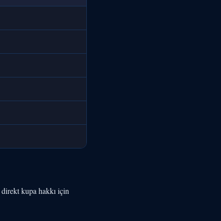
 direkt kupa hakkı için