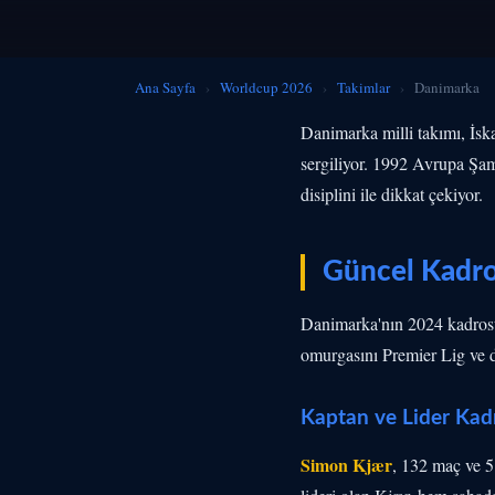
Ana Sayfa
›
Worldcup 2026
›
Takimlar
›
Danimarka
Danimarka milli takımı, İska
sergiliyor. 1992 Avrupa Şam
disiplini ile dikkat çekiyor.
Güncel Kadro
Danimarka'nın 2024 kadrosu,
omurgasını Premier Lig ve d
Kaptan ve Lider Kad
Simon Kjær
, 132 maç ve 5 