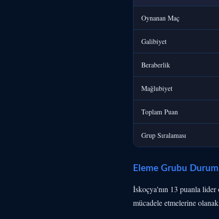
Oynanan Maç
Galibiyet
Beraberlik
Mağlubiyet
Toplam Puan
Grup Sıralaması
Eleme Grubu Durum
İskoçya'nın 13 puanla lider
mücadele etmelerine olanak 