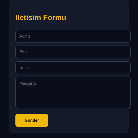
Iletisim Formu
Gonder