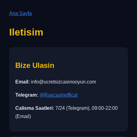
Ana Sayfa
Iletisim
Bize Ulasin
Email:
info@ucretsizcasinooyun.com
Telegram:
@Raxcasinoffical
Calisma Saatleri:
7/24 (Telegram), 09:00-22:00
(Email)