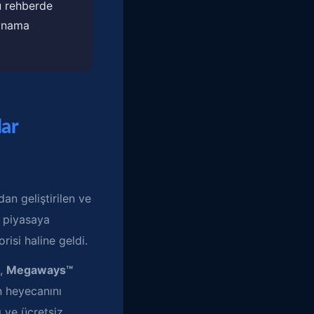
u rehberde
oynama
ar
dan geliştirilen ve
a piyasaya
isi haline geldi.
e,
Megaways™
n heyecanını
 ve ücretsiz