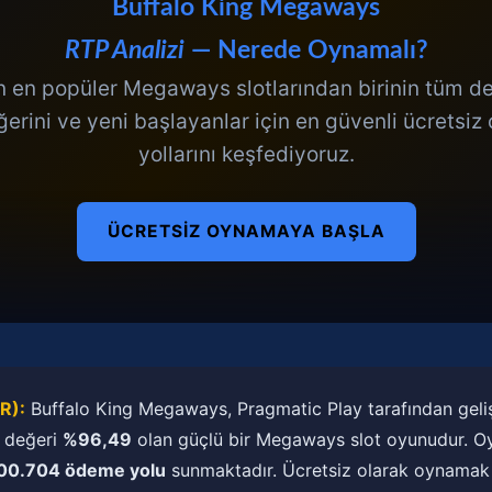
Buffalo King Megaways
RTP Analizi
— Nerede Oynamalı?
 en popüler Megaways slotlarından birinin tüm det
erini ve yeni başlayanlar için en güvenli ücretsi
yollarını keşfediyoruz.
ÜCRETSIZ OYNAMAYA BAŞLA
R):
Buffalo King Megaways, Pragmatic Play tarafından gelişt
 değeri
%96,49
olan güçlü bir Megaways slot oyunudur. Oy
00.704 ödeme yolu
sunmaktadır. Ücretsiz olarak oynamak