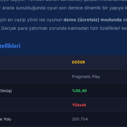
bir arada sunulduğunda oyun son derece dinamik bir yapıya 
için en cazip yönü ise oyunun
demo (ücretsiz) modunda
ek
 Gerçek para yatırmak zorunda kalmadan tüm özellikleri keş
llikleri
DEĞER
Pragmatic Play
 Dönüş)
%96,49
Yüksek
 Yolu
200.704