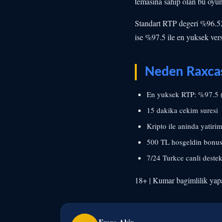
temasina sahip olan bu oyun,
Standart RTP degeri %96.52
ise %97.5 ile en yuksek ver
Neden Raxcas
En yuksek RTP: %97.5 (
15 dakika cekim suresi
Kripto ile aninda yatiri
500 TL hosgeldin bonus
7/24 Turkce canli deste
18+ | Kumar bagimlilik yapa
Emre Akin