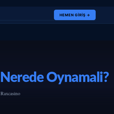
HEMEN GIRIŞ →
— Nerede Oynamali?
 Raxcasino