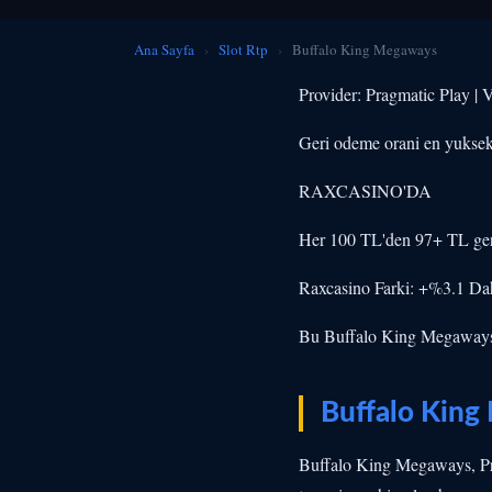
Ana Sayfa
›
Slot Rtp
›
Buffalo King Megaways
Provider: Pragmatic Play | 
Geri odeme orani en yukse
RAXCASINO'DA
Her 100 TL'den 97+ TL ger
Raxcasino Farki: +%3.1 D
Bu Buffalo King Megaways 
Buffalo Kin
Buffalo King Megaways, Prag