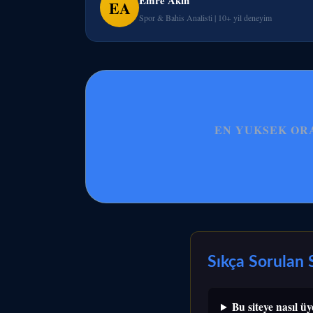
EA
Spor & Bahis Analisti | 10+ yil deneyim
EN YUKSEK OR
Sıkça Sorulan 
Bu siteye nasıl üy