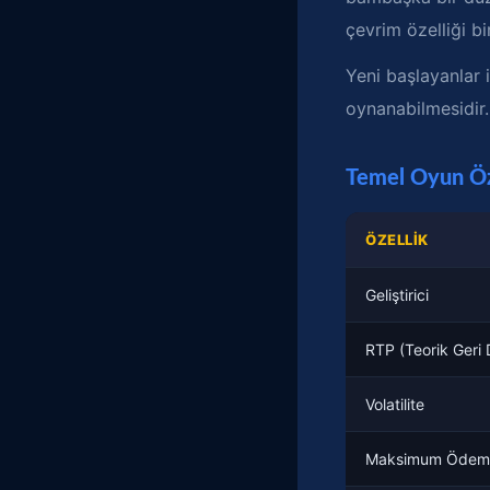
çevrim özelliği 
Yeni başlayanlar 
oynanabilmesidir.
Temel Oyun Öze
ÖZELLIK
Geliştirici
RTP (Teorik Geri
Volatilite
Maksimum Ödeme