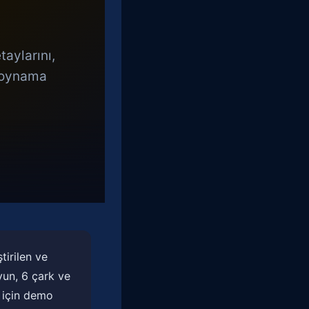
aylarını,
z oynama
irilen ve
un, 6 çark ve
 için demo