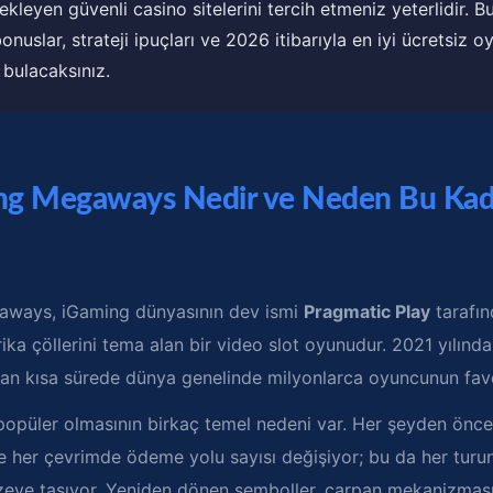
leyen güvenli casino sitelerini tercih etmeniz yeterlidir. B
bonuslar, strateji ipuçları ve 2026 itibarıyla en iyi ücretsiz 
 bulacaksınız.
ing Megaways Nedir ve Neden Bu Kad
aways, iGaming dünyasının dev ismi
Pragmatic Play
tarafın
ka çöllerini tema alan bir video slot oyunudur. 2021 yılınd
an kısa sürede dünya genelinde milyonlarca oyuncunun favor
popüler olmasının birkaç temel nedeni var. Her şeyden önc
 her çevrimde ödeme yolu sayısı değişiyor; bu da her turu
eye taşıyor. Yeniden dönen semboller, çarpan mekanizması