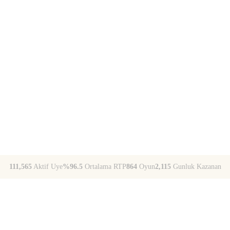
111,565
Aktif Uye
%96.5
Ortalama RTP
864
Oyun
2,115
Gunluk Kazanan