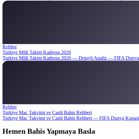
Rehber
Turkiye Milli Takim Kadrosu 2026
Turkiye Milli Takim Kadrosu 2026 — Detayli Analiz — FIFA Dunya Kup
Rehber
Turkiye Mac Takvimi ve Canli Bahis Rehberi
Turkiye Mac Takvimi ve Canli Bahis Rehberi — FIFA Dunya Kupasi 20
Hemen Bahis Yapmaya Basla