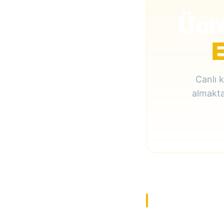
Ücr
E
Canlı 
almakta
Ücretsiz C
Popüler?