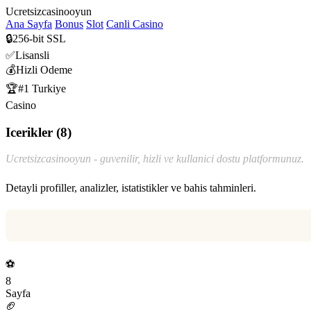
Ucretsizcasinooyun
Ana Sayfa
Bonus
Slot
Canli Casino
🔒
256-bit SSL
✅
Lisansli
💰
Hizli Odeme
🏆
#1 Turkiye
Casino
Icerikler (8)
Ucretsizcasinooyun - guvenilir, hizli ve kullanici dostu platformunuz.
Detayli profiller, analizler, istatistikler ve bahis tahminleri.
⚽
8
Sayfa
🏈