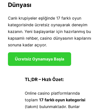
Dünyası
Canlı krupiyeler eşliğinde 17 farklı oyun
kategorisinde ücretsiz oynayarak deneyim
kazanın. Yeni başlayanlar için hazırlanmış bu
kapsamlı rehber, casino dünyasının kapılarını
sonuna kadar açıyor.
Ücretsiz Oynamaya Başla
TL;DR – Hızlı Özet:
Online casino platformlarında
toplam
17 farklı oyun kategorisi
(takım) bulunmaktadır. Bunlar