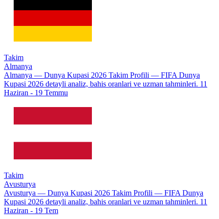
Takim
Almanya
Almanya — Dunya Kupasi 2026 Takim Profili — FIFA Dunya
Kupasi 2026 detayli analiz, bahis oranlari ve uzman tahminleri. 11
Haziran - 19 Temmu
Takim
Avusturya
Avusturya — Dunya Kupasi 2026 Takim Profili — FIFA Dunya
Kupasi 2026 detayli analiz, bahis oranlari ve uzman tahminleri. 11
Haziran - 19 Tem