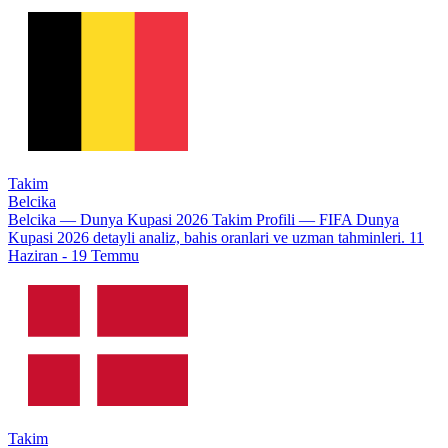
Takim
Belcika
Belcika — Dunya Kupasi 2026 Takim Profili — FIFA Dunya
Kupasi 2026 detayli analiz, bahis oranlari ve uzman tahminleri. 11
Haziran - 19 Temmu
Takim