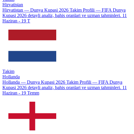
Hirvatistan
Hirvatistan — Dunya Kupasi 2026 Takim Profili — FIFA Dunya
Kupasi 2026 detayli analiz, bahis oranlari ve uzman tahminleri. 11
Haziran - 19 T
Takim
Hollanda
Hollanda — Dunya Kupasi 2026 Takim Profili — FIFA Dunya
Kupasi 2026 detayli analiz, bahis oranlari ve uzman tahminleri. 11
Haziran - 19 Temm