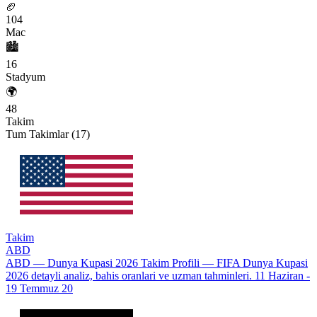
🏈
104
Mac
🏙
16
Stadyum
🌍
48
Takim
Tum Takimlar (17)
Takim
ABD
ABD — Dunya Kupasi 2026 Takim Profili — FIFA Dunya Kupasi
2026 detayli analiz, bahis oranlari ve uzman tahminleri. 11 Haziran -
19 Temmuz 20