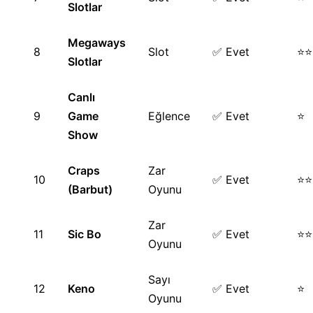
Slotlar
Megaways
8
Slot
✅ Evet
⭐⭐
Slotlar
Canlı
9
Game
Eğlence
✅ Evet
⭐
Show
Craps
Zar
10
✅ Evet
⭐⭐
(Barbut)
Oyunu
Zar
11
Sic Bo
✅ Evet
⭐⭐
Oyunu
Sayı
12
Keno
✅ Evet
⭐
Oyunu