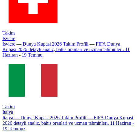
Takim
Isvicre
Isvicre — Dunya Kupasi 2026 Takim Profili — FIFA Dunya
Kupasi 2026 detayli analiz, bahis oranlari ve uzman tahminleri. 11
Haziran - 19 Temmu
Takim
Italya
Italya — Dunya Kupasi 2026 Takim Profili — FIFA Dunya Kupasi
2026 detayli analiz, bahis oranlari ve uzman tahminleri. 11 Haziran -
19 Temmuz