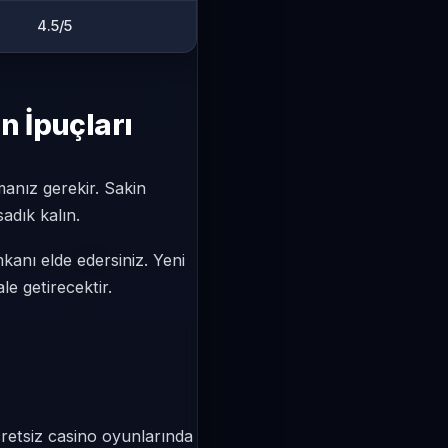
4.5/5
n İpuçları
manız gerekir. Sakin
adık kalın.
kanı elde edersiniz. Yeni
e getirecektir.
retsiz casino oyunlarında