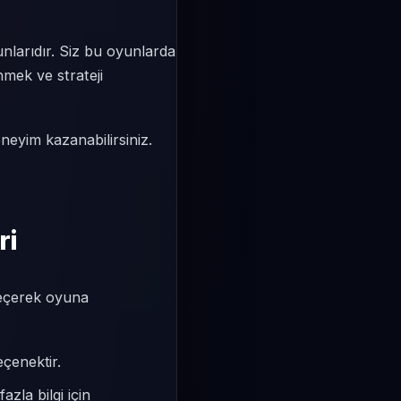
nlarıdır. Siz bu oyunlarda
mek ve strateji
eneyim kazanabilirsiniz.
ri
 seçerek oyuna
eçenektir.
zla bilgi için