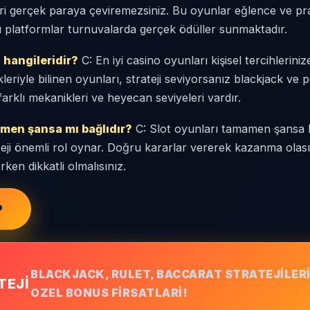
eri gerçek paraya çeviremezsiniz. Bu oyunlar eğlence ve pr
ı platformlar turnuvalarda gerçek ödüller sunmaktadır.
ı hangileridir?
C: En iyi casino oyunları kişisel tercihleriniz
leriyle bilinen oyunları, strateji seviyorsanız blackjack ve 
farklı mekanikleri ve heyecan seviyeleri vardır.
amen şansa mı bağlıdır?
C: Slot oyunları tamamen şansa b
eji önemli rol oynar. Doğru kararlar vererek kazanma olasılığ
en dikkatli olmalısınız.
P
BLACKJACK, RULET, BACCARAT STRATEJILERI
TEJI
OZEL BONUS FIRSATLARI!