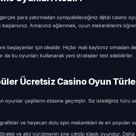
gerçek para yatırmadan oynayabileceğiniz dijital casino oyu
 başlarsınız. Amacınız eğlenmek, oyun mekaniklerini öğren
eni başlayanlar için idealdir. Hiçbir mali kaybınız olmadan d
 da bu oyunları kullanarak yeni stratejiler test edebilirler.
üler Ücretsiz Casino Oyun Türle
 oyunlar çeşitlerin ötesine geçmiştir. Siz istediğiniz türü
grafikler ve heyecan dolu spin mekanikleri ile en popüler s
trateji ve akıl yürütmenin öne çıktığı klasik oyundur. Daha fa