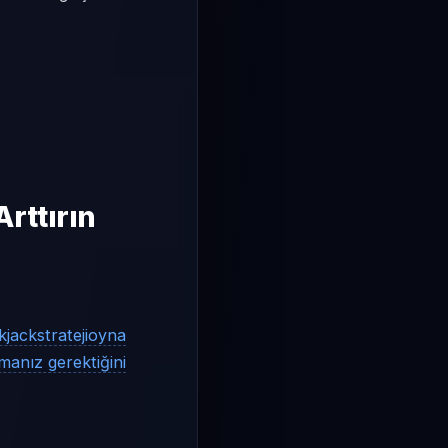
Arttırın
kjackstratejioyna
pmanız gerektiğini