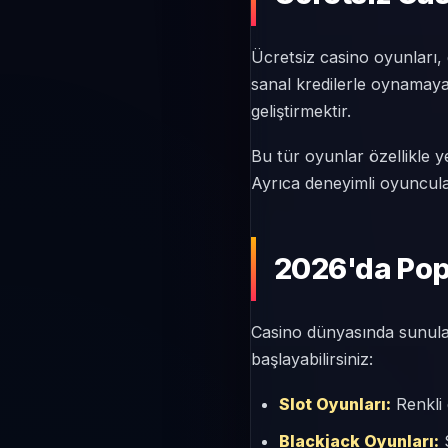
Ücretsiz casino oyunları, 
sanal kredilerle oynamaya
geliştirmektir.
Bu tür oyunlar özellikle y
Ayrıca deneyimli oyuncular
2026'da Pop
Casino dünyasında sunulan
başlayabilirsiniz:
Slot Oyunları:
Renkli 
Blackjack Oyunları:
S