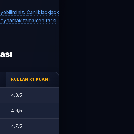
ebilirsiniz.
Canliblackjack
le oynamak tamamen farklı
ası
KULLANICI PUANI
4.8/5
4.6/5
4.7/5