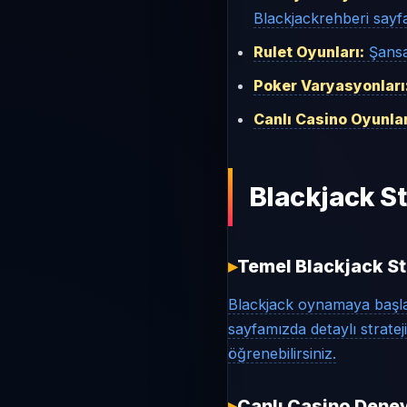
Blackjackrehberi sayfa
Rulet Oyunları:
Şansa 
Poker Varyasyonları
Canlı Casino Oyunlar
Blackjack St
Temel Blackjack St
Blackjack oynamaya başla
sayfamızda detaylı stratej
öğrenebilirsiniz.
Canlı Casino Dene