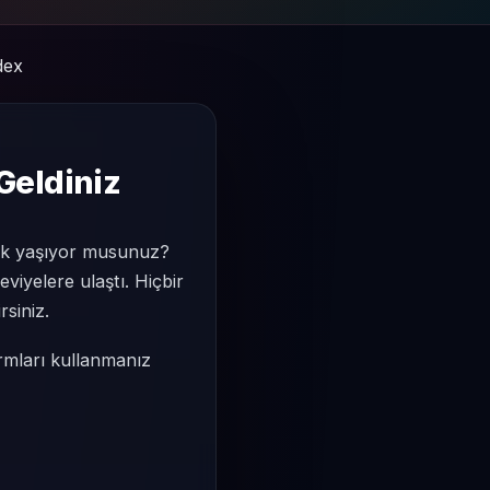
dex
Geldiniz
lik yaşıyor musunuz?
eviyelere ulaştı. Hiçbir
rsiniz.
ormları kullanmanız