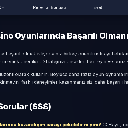
0+
Referral Bonusu
Evet
ino Oyunlarında Başarılı Olmanı
a başarılı olmak istiyorsanız birkaç önemli noktayı hatırla
ermemek önemlidir. Stratejinizi önceden belirleyin ve buna s
düzenli olarak kullanın. Böylece daha fazla oyun oynama im
nmeyin, farklı deneyimler kazanmanız sizi daha başarılı hal
Sorular (SSS)
larında kazandığım parayı çekebilir miyim?
C: Hayır, üc