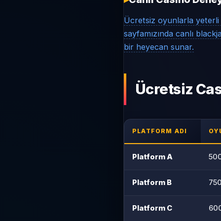
Ücretsiz oyunlarla yeterli
sayfamızında canlı blackj
bir heyecan sunar.
Ücretsiz Cas
PLATFORM ADI
OY
Platform A
50
Platform B
75
Platform C
60