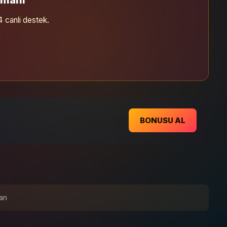
amani
 canli destek.
BONUSU AL
an