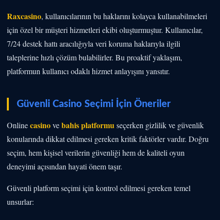
Raxcasino
, kullanıcılarının bu haklarını kolayca kullanabilmeleri
için özel bir müşteri hizmetleri ekibi oluşturmuştur. Kullanıcılar,
7/24 destek hattı aracılığıyla veri koruma haklarıyla ilgili
taleplerine hızlı çözüm bulabilirler. Bu proaktif yaklaşım,
platformun kullanıcı odaklı hizmet anlayışını yansıtır.
Güvenli Casino Seçimi İçin Öneriler
casino
bahis platformu
Online
ve
seçerken gizlilik ve güvenlik
konularında dikkat edilmesi gereken kritik faktörler vardır. Doğru
seçim, hem kişisel verilerin güvenliği hem de kaliteli oyun
deneyimi açısından hayati önem taşır.
Güvenli platform seçimi için kontrol edilmesi gereken temel
unsurlar: