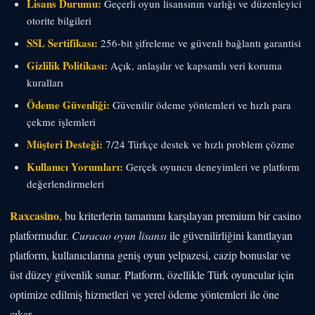
Lisans Durumu:
Geçerli oyun lisansının varlığı ve düzenleyici
otorite bilgileri
SSL Sertifikası:
256-bit şifreleme ve güvenli bağlantı garantisi
Gizlilik Politikası:
Açık, anlaşılır ve kapsamlı veri koruma
kuralları
Ödeme Güvenliği:
Güvenilir ödeme yöntemleri ve hızlı para
çekme işlemleri
Müşteri Desteği:
7/24 Türkçe destek ve hızlı problem çözme
Kullanıcı Yorumları:
Gerçek oyuncu deneyimleri ve platform
değerlendirmeleri
Raxcasino
, bu kriterlerin tamamını karşılayan premium bir casino
platformudur.
Curacao oyun lisansı
ile güvenilirliğini kanıtlayan
platform, kullanıcılarına geniş oyun yelpazesi, cazip bonuslar ve
üst düzey güvenlik sunar. Platform, özellikle Türk oyuncular için
optimize edilmiş hizmetleri ve yerel ödeme yöntemleri ile öne
çıkar.