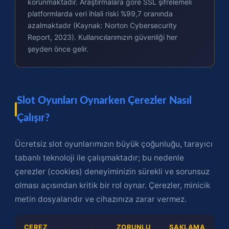
korunmaktadır. Araştırmalara göre SSL şifrelemeli
platformlarda veri ihlali riski %99,7 oranında
azalmaktadır (Kaynak: Norton Cybersecurity
Report, 2023). Kullanıcılarımızın güvenliği her
şeyden önce gelir.
Slot Oyunları Oynarken Çerezler Nasıl
Çalışır?
Ücretsiz slot oyunlarımızın büyük çoğunluğu, tarayıcı
tabanlı teknoloji ile çalışmaktadır; bu nedenle
çerezler (cookies) deneyiminizin sürekli ve sorunsuz
olması açısından kritik bir rol oynar. Çerezler, minicik
metin dosyalarıdır ve cihazınıza zarar vermez.
ÇEREZ
ZORUNLU
SAKLAMA