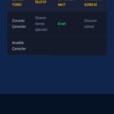
İŞLEVI
TÜRÜ
MU?
SÜRESI
Sitenin
Zorunlu
Oturum
temel
Evet
Çerezler
süresi
işlevleri
Analitik
Çerezler