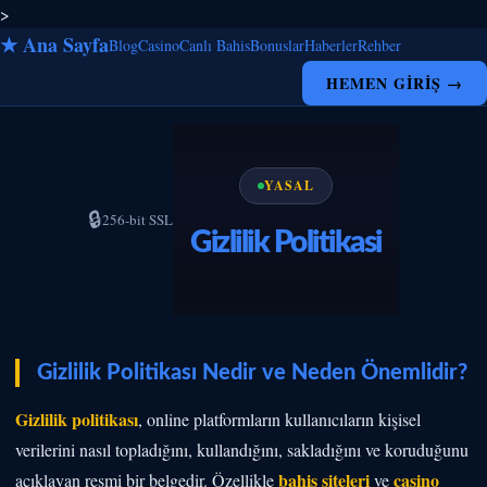
>
★ Ana Sayfa
Blog
Casino
Canlı Bahis
Bonuslar
Haberler
Rehber
HEMEN GIRIŞ →
YASAL
🔒
256-bit SSL
Gizlilik Politikasi
Gizlilik Politikası Nedir ve Neden Önemlidir?
Gizlilik politikası
, online platformların kullanıcıların kişisel
verilerini nasıl topladığını, kullandığını, sakladığını ve koruduğunu
bahis siteleri
casino
açıklayan resmi bir belgedir. Özellikle
ve