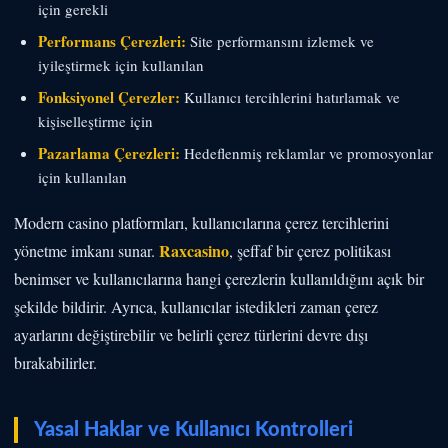
için gerekli
Performans Çerezleri:
Site performansını izlemek ve
iyileştirmek için kullanılan
Fonksiyonel Çerezler:
Kullanıcı tercihlerini hatırlamak ve
kişiselleştirme için
Pazarlama Çerezleri:
Hedeflenmiş reklamlar ve promosyonlar
için kullanılan
Modern casino platformları, kullanıcılarına çerez tercihlerini
Raxcasino
yönetme imkanı sunar.
, şeffaf bir çerez politikası
benimser ve kullanıcılarına hangi çerezlerin kullanıldığını açık bir
şekilde bildirir. Ayrıca, kullanıcılar istedikleri zaman çerez
ayarlarını değiştirebilir ve belirli çerez türlerini devre dışı
bırakabilirler.
Yasal Haklar ve Kullanıcı Kontrolleri