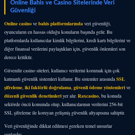
Online Bahis ve Casino Sitelerinde Veri
Güvenliği
Online casino
bahis platformlarında
ve
veri güvenliği,
oyuncuların en hassas olduğu konuların başında gelir. Bu
platformlarda kullanıcılar kimlik bilgilerini, kredi kartı bilgilerini ve
diğer finansal verilerini paylaştıkları için, güvenlik önlemleri son
derece kritiktir.
Güvenilir casino siteleri, kullanıcı verilerini korumak için çok
SSL
katmanlı güvenlik sistemleri kullanır. Bu sistemler arasında
şifreleme
iki faktörlü doğrulama
güvenli ödeme yöntemleri
,
,
ve
düzenli güvenlik denetimleri
Raxcasino
yer alır.
, bu konuda
sektörde öncü konumda olup, kullanıcılarının verilerini 256-bit
SSL şifreleme ile koruyan gelişmiş güvenlik altyapısına sahiptir.
Veri güvenliğinde dikkat edilmesi gereken temel unsurlar
şunlardır: