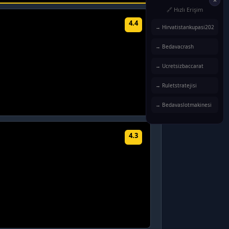
×
🔗 Hızlı Erişim
4.4
→ Hirvatistankupasi202
→ Bedavacrash
→ Ucretsizbaccarat
→ Ruletstratejisi
→ Bedavaslotmakinesi
4.3