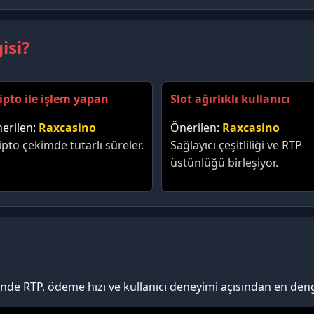
isi?
ipto ile işlem yapan
Slot ağırlıklı kullanıcı
erilen:
Raxcasino
Önerilen:
Raxcasino
ipto çekimde tutarlı süreler.
Sağlayıcı çeşitliliği ve RTP
üstünlüğü birleşiyor.
inde RTP, ödeme hızı ve kullanıcı deneyimi açısından en den