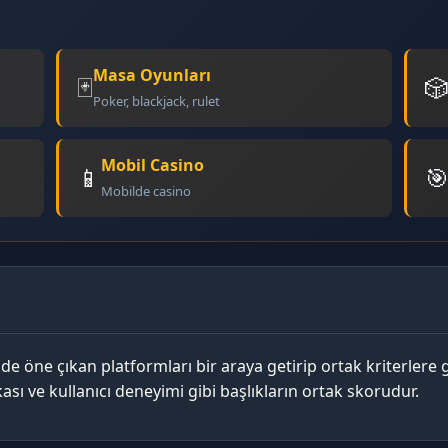
Masa Oyunları
🃏

Poker, blackjack, rulet
Mobil Casino
📱

Mobilde casino
mde öne çıkan platformları bir araya getirip ortak kriterlere
ası ve kullanıcı deneyimi gibi başlıkların ortak skorudur.