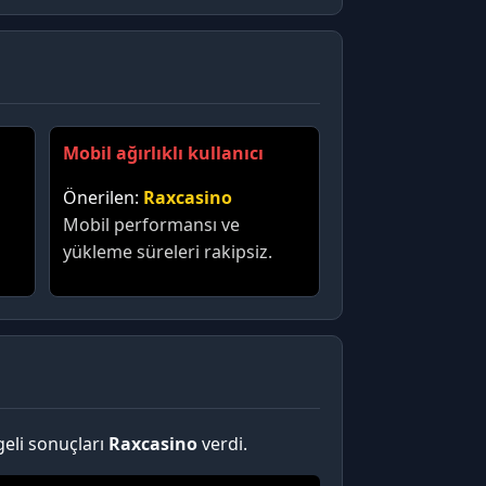
Mobil ağırlıklı kullanıcı
Önerilen:
Raxcasino
Mobil performansı ve
yükleme süreleri rakipsiz.
geli sonuçları
Raxcasino
verdi.