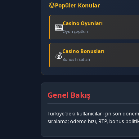
Popüler Konular
Casino Oyunları
🎰
Oyun çeşitleri
Casino Bonusları
💰
Bonus fırsatları
Genel Bakış
Türkiye'deki kullanıcılar için son döne
sıralama; ödeme hızı, RTP, bonus politik