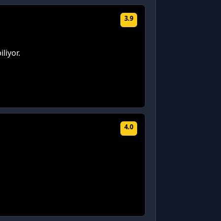
3.9
liyor.
4.0