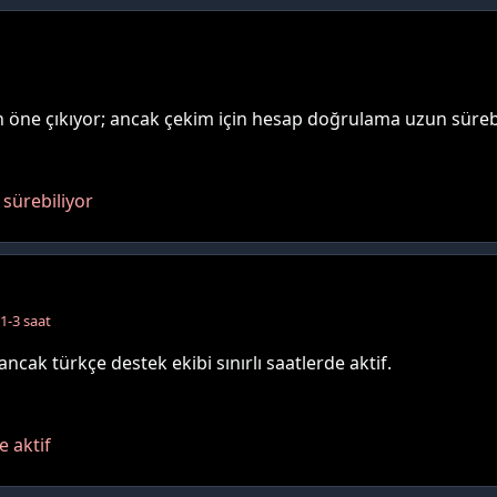
 öne çıkıyor; ancak çekim için hesap doğrulama uzun sürebi
sürebiliyor
1-3 saat
ancak türkçe destek ekibi sınırlı saatlerde aktif.
e aktif