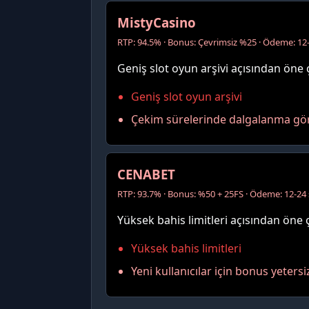
MistyCasino
RTP: 94.5% · Bonus: Çevrimsiz %25 · Ödeme: 12
Geniş slot oyun arşivi açısından öne 
Geniş slot oyun arşivi
Çekim sürelerinde dalgalanma gör
CENABET
RTP: 93.7% · Bonus: %50 + 25FS · Ödeme: 12-24 
Yüksek bahis limitleri açısından öne ç
Yüksek bahis limitleri
Yeni kullanıcılar için bonus yetersi