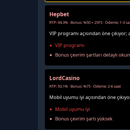
Hepbet
RTP: 94.3% · Bonus: %50 + 25FS · Ödeme: 1-3 sa
VIP programı açısından öne çıkıyor; 
VIP programı
Bonus çevrim şartları detaylı oku
LordCasino
RTP: 93.1% · Bonus: %75 · Ödeme: 2-6 saat
Mobil uyumu iyi açısından öne çıkıyo
Mobil uyumu iyi
Bonus çevrim şartı yüksek