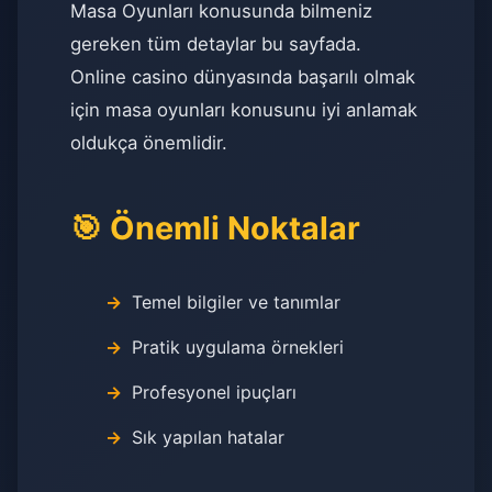
Masa Oyunları konusunda bilmeniz
gereken tüm detaylar bu sayfada.
Online casino dünyasında başarılı olmak
için masa oyunları konusunu iyi anlamak
oldukça önemlidir.
🎯 Önemli Noktalar
Temel bilgiler ve tanımlar
Pratik uygulama örnekleri
Profesyonel ipuçları
Sık yapılan hatalar