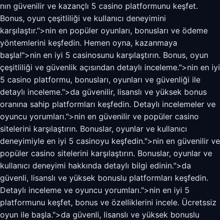
nın güvenilir ve kazançlı 5 casino platformunu keşfet.
Bonus, oyun çeşitliliği ve kullanıcı deneyimini
karşılaştır.">nin en popüler oyunları, bonusları ve ödeme
yöntemlerini keşfedin. Hemen oyna, kazanmaya
başla!">nin en iyi 5 casinosunu karşılaştırın. Bonus, oyun
çeşitliliği ve güvenlik açısından detaylı inceleme.">nin en iyi
5 casino platformu, bonusları, oyunları ve güvenliği ile
detaylı inceleme.">da güvenilir, lisanslı ve yüksek bonus
oranına sahip platformları keşfedin. Detaylı incelemeler ve
oyuncu yorumları.">nin en güvenilir ve popüler casino
sitelerini karşılaştırın. Bonuslar, oyunlar ve kullanıcı
deneyimiyle en iyi 5 casinoyu keşfedin.">nin en güvenilir ve
popüler casino sitelerini karşılaştırın. Bonuslar, oyunlar ve
kullanıcı deneyimi hakkında detaylı bilgi edinin.">da
güvenli, lisanslı ve yüksek bonuslu platformları keşfedin.
Detaylı inceleme ve oyuncu yorumları.">nin en iyi 5
platformunu keşfet, bonus ve özelliklerini incele. Ücretssiz
oyun ile başla.">da güvenli, lisanslı ve yüksek bonuslu