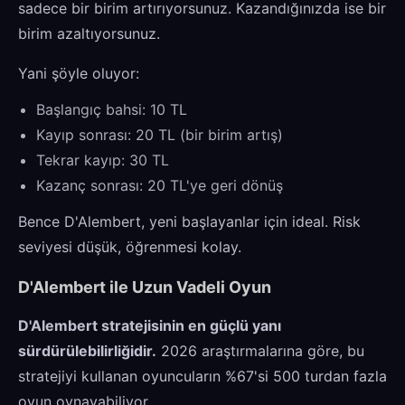
sadece bir birim artırıyorsunuz. Kazandığınızda ise bir
birim azaltıyorsunuz.
Yani şöyle oluyor:
Başlangıç bahsi: 10 TL
Kayıp sonrası: 20 TL (bir birim artış)
Tekrar kayıp: 30 TL
Kazanç sonrası: 20 TL'ye geri dönüş
Bence D'Alembert, yeni başlayanlar için ideal. Risk
seviyesi düşük, öğrenmesi kolay.
D'Alembert ile Uzun Vadeli Oyun
D'Alembert stratejisinin en güçlü yanı
sürdürülebilirliğidir.
2026 araştırmalarına göre, bu
stratejiyi kullanan oyuncuların %67'si 500 turdan fazla
oyun oynayabiliyor.