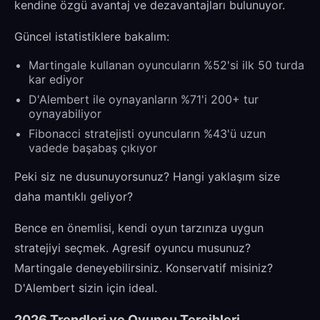
kendine özgü avantaj ve dezavantajları bulunuyor.
Güncel istatistiklere bakalım:
Martingale kullanan oyuncuların %52'si ilk 50 turda
kar ediyor
D'Alembert ile oynayanların %71'i 200+ tur
oynayabiliyor
Fibonacci stratejisti oyuncuların %43'ü uzun
vadede başabaş çıkıyor
Peki siz ne dusunuyorsunuz? Hangi yaklaşım size
daha mantıklı geliyor?
Bence en önemlisi, kendi oyun tarzınıza uygun
stratejiyi seçmek. Agresif oyuncu musunuz?
Martingale deneyebilirsiniz. Konservatif misiniz?
D'Alembert sizin için ideal.
2026 Trendleri ve Oyuncu Tercihleri