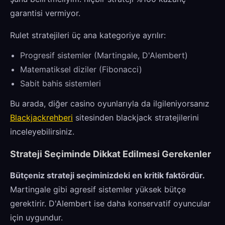
garantisi vermiyor.
Rulet stratejileri üç ana kategoriye ayrılır:
Progresif sistemler (Martingale, D'Alembert)
Matematiksel diziler (Fibonacci)
Sabit bahis sistemleri
Bu arada, diğer casino oyunlarıyla da ilgileniyorsanız
Blackjackrehberi
sitesinden blackjack stratejilerini
inceleyebilirsiniz.
Strateji Seçiminde Dikkat Edilmesi Gerekenler
Bütçeniz strateji seçiminizdeki en kritik faktördür.
Martingale gibi agresif sistemler yüksek bütçe
gerektirir. D'Alembert ise daha konservatif oyuncular
için uygundur.