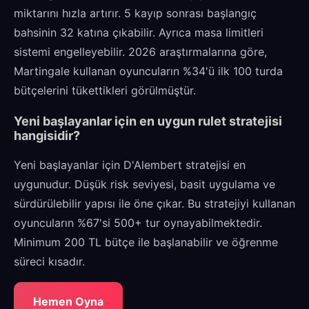
miktarını hızla artırır. 5 kayıp sonrası başlangıç
bahsinin 32 katına çıkabilir. Ayrıca masa limitleri
sistemi engelleyebilir. 2026 araştırmalarına göre,
Martingale kullanan oyuncuların %34'ü ilk 100 turda
bütçelerini tükettikleri görülmüştür.
Yeni başlayanlar için en uygun rulet stratejisi
hangisidir?
Yeni başlayanlar için D'Alembert stratejisi en
uygunudur. Düşük risk seviyesi, basit uygulama ve
sürdürülebilir yapısı ile öne çıkar. Bu stratejiyi kullanan
oyuncuların %67'si 500+ tur oynayabilmektedir.
Minimum 200 TL bütçe ile başlanabilir ve öğrenme
süreci kısadır.
Hemen Oyna