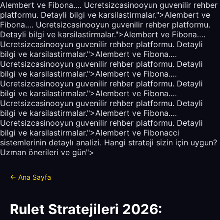
Alembert ve Fibona…. Ucretsizcasinooyun guvenilir rehber
platformu. Detayli bilgi ve karsilastirmalar.">Alembert ve
Fibona…. Ucretsizcasinooyun guvenilir rehber platformu.
Detayli bilgi ve karsilastirmalar.">Alembert ve Fibona….
Ucretsizcasinooyun guvenilir rehber platformu. Detayli
bilgi ve karsilastirmalar.">Alembert ve Fibona….
Ucretsizcasinooyun guvenilir rehber platformu. Detayli
bilgi ve karsilastirmalar.">Alembert ve Fibona….
Ucretsizcasinooyun guvenilir rehber platformu. Detayli
bilgi ve karsilastirmalar.">Alembert ve Fibona….
Ucretsizcasinooyun guvenilir rehber platformu. Detayli
bilgi ve karsilastirmalar.">Alembert ve Fibona….
Ucretsizcasinooyun guvenilir rehber platformu. Detayli
bilgi ve karsilastirmalar.">Alembert ve Fibonacci
sistemlerinin detaylı analizi. Hangi strateji sizin için uygun?
Uzman önerileri ve gün">
← Ana Sayfa
Rulet Stratejileri 2026: