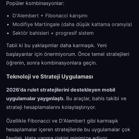
Popüler kombinasyonlar:
D'Alembert + Fibonacci karışımı
Modifiye Martingale (daha düşük katlama oranıyla)
Sektör bahisleri + progresif sistem
Tabii ki bu yaklaşımlar daha karmaşık. Yeni
başlayanlar için önermiyorum. Önce temel stratejileri
öğrenin, sonra kombinasyonlara geçin.
Teknoloji ve Strateji Uygulaması
2026'da rulet stratejilerini destekleyen mobil
uygulamalar yaygınlaştı.
Bu araçlar, bahis takibi ve
strateji hesaplamalarını kolaylaştırıyor.
Özellikle Fibonacci ve D'Alembert gibi karmaşık
hesaplamalar içeren stratejilerde bu uygulamalar çok
faydalı. Hata yapma riskini minimize ediyor.