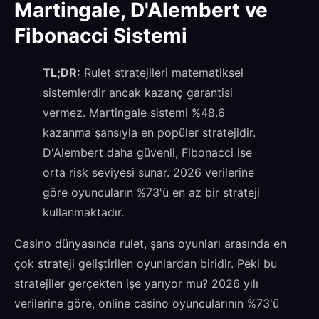
Martingale, D'Alembert ve
Fibonacci Sistemi
TL;DR:
Rulet stratejileri matematiksel
sistemlerdir ancak kazanç garantisi
vermez. Martingale sistemi %48.6
kazanma şansıyla en popüler stratejidir.
D'Alembert daha güvenli, Fibonacci ise
orta risk seviyesi sunar. 2026 verilerine
göre oyuncuların %73'ü en az bir strateji
kullanmaktadır.
Casino dünyasında rulet, şans oyunları arasında en
çok strateji geliştirilen oyunlardan biridir. Peki bu
stratejiler gerçekten işe yarıyor mu? 2026 yılı
verilerine göre, online casino oyuncularının %73'ü