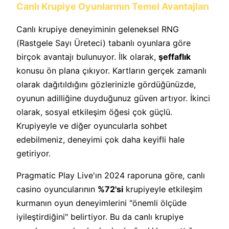
Canlı Krupiye Oyunlarının Temel Avantajları
Canlı krupiye deneyiminin geleneksel RNG
(Rastgele Sayı Üreteci) tabanlı oyunlara göre
birçok avantajı bulunuyor. İlk olarak,
şeffaflık
konusu ön plana çıkıyor. Kartların gerçek zamanlı
olarak dağıtıldığını gözlerinizle gördüğünüzde,
oyunun adilliğine duyduğunuz güven artıyor. İkinci
olarak, sosyal etkileşim öğesi çok güçlü.
Krupiyeyle ve diğer oyuncularla sohbet
edebilmeniz, deneyimi çok daha keyifli hale
getiriyor.
Pragmatic Play Live'ın 2024 raporuna göre, canlı
casino oyuncularının
%72'si
krupiyeyle etkileşim
kurmanın oyun deneyimlerini "önemli ölçüde
iyileştirdiğini" belirtiyor. Bu da canlı krupiye