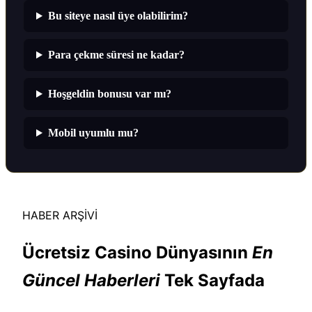
Bu siteye nasıl üye olabilirim?
Para çekme süresi ne kadar?
Hoşgeldin bonusu var mı?
Mobil uyumlu mu?
HABER ARŞİVİ
Ücretsiz Casino Dünyasının
En
Güncel Haberleri
Tek Sayfada