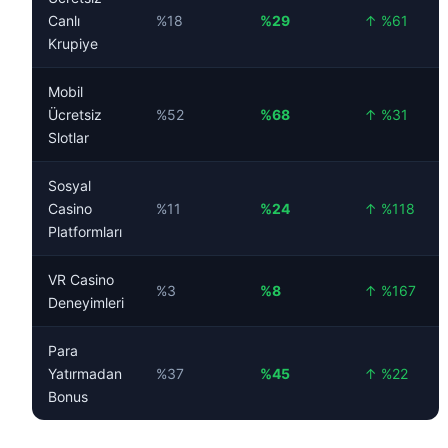
Canlı
%18
%29
↑ %61
Krupiye
Mobil
Ücretsiz
%52
%68
↑ %31
Slotlar
Sosyal
Casino
%11
%24
↑ %118
Platformları
VR Casino
%3
%8
↑ %167
Deneyimleri
Para
Yatırmadan
%37
%45
↑ %22
Bonus