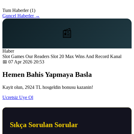
Tum Haberler (1)
Guncel Haberler →
📰
Haber
Slot Games Our Readers Slot 20 Max Wins And Record Kanal
📅 07 Apr 2026 20:53
Hemen Bahis Yapmaya Basla
Kayit olun, 2924 TL hosgeldin bonusu kazanin!
Ucretsiz Uye Ol
Sıkça Sorulan Sorular