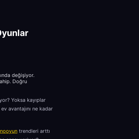
Oyunlar
ında değişiyor.
sahip. Doğru
iyor? Yoksa kayıplar
 ev avantajını ne kadar
inooyun
trendleri arttı