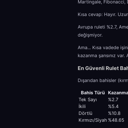
Martingale, Fibonacci,
Kısa cevap: Hayır. Uzun
Avrupa ruleti %2.7, Ame
değişmiyor.
Ama... Kısa vadede işin
kazanma şansınız var.
En Güvenli Rulet Bah
Dışarıdan bahisler (kır
Bahis Türü
Kazanma
Tek Sayı
%2.7
İkili
%5.4
Dörtlü
%10.8
Kırmızı/Siyah
%48.65