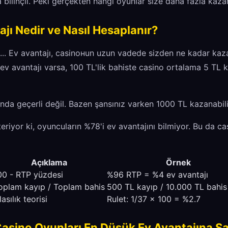
 bilinçli. Peki gerçekten hangi oyunlar size daha fazla kaza
jı Nedir ve Nasıl Hesaplanır?
ım... Ev avantajı, casinонun uzun vadede sizden ne kadar ka
ev avantajı varsa, 100 TL'lik bahiste casino ortalama 5 TL k
da geçerli değil. Bazen şansınız varken 1000 TL kazanabilir
riyor ki, oyuncuların %78'i ev avantajını bilmiyor. Bu da cas
Açıklama
Örnek
00 - RTP yüzdesi
%96 RTP = %4 ev avantajı
oplam kayıp / Toplam bahis
500 TL kayıp / 10.000 TL bahi
lasılık teorisi
Rulet: 1/37 × 100 = %2.7
asino Oyunları En Düşük Ev Avantajına S