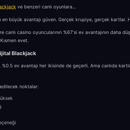
ackjack
ve benzeri canlı oyunlara...
n en büyük avantajı güven. Gerçek krupiye, gerçek kartlar. 
öre canlı casino oyuncularının %67'si ev avantajının daha d
 Kısmen evet.
jital Blackjack
 %0.5 ev avantajı her ikisinde de geçerli. Ama canlıda kartla
edilecek noktalar:
yüksek
ş
eçeneği