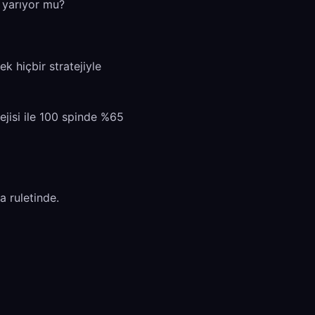
 yarıyor mu?
k hiçbir stratejiyle
ejisi ile 100 spinde %65
a ruletinde.