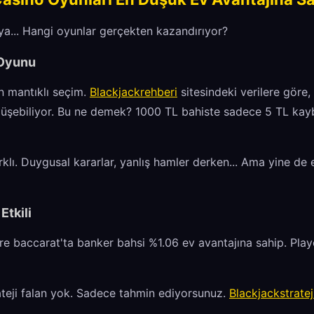
ya... Hangi oyunlar gerçekten kazandırıyor?
 Oyunu
n mantıklı seçim.
Blackjackrehberi
sitesindeki verilere göre,
düşebiliyor. Bu ne demek? 1000 TL bahiste sadece 5 TL kay
farklı. Duygusal kararlar, yanlış hamler derken... Ama yine de
Etkili
öre baccarat'ta banker bahsi %1.06 ev avantajına sahip. Play
ateji falan yok. Sadece tahmin ediyorsunuz.
Blackjackstrate