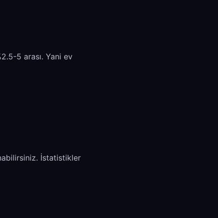
2.5-5 arası. Yani ev
lirsiniz. İstatistikler