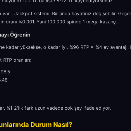
 oluyor ki 100 TL bahiste 8-12 TL kaybediyorsunuz.
ı var... Jackpot sistemi. Bir anda hayatınız değişebilir. Geç
win oranı %0.001. Yani 100.000 spinde 1 mega kazanç.
mayı Öğrenin
 ne kadar yüksekse, o kadar iyi. %96 RTP = %4 ev avantajı. 
 RTP oranları:
%96.5
.48
r. %1-2'lik fark uzun vadede çok şey ifade ediyor.
unlarında Durum Nasıl?