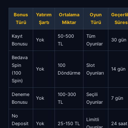
Bonus
Yatırım
Ortalama
Oyun
Geçerlil
Türü
Şartı
Miktar
Türü
Süres
Kayıt
50-500
Tüm
Yok
30 gün
Bonusu
TL
Oyunlar
Bedava
Spin
100
Slot
Yok
14 gün
(100
Döndürme
Oyunları
Spin)
Deneme
100-300
Seçili
Yok
7 gün
Bonusu
TL
Oyunlar
No
Limitli
Deposit
Yok
25-150 TL
24 saat
Oyunlar