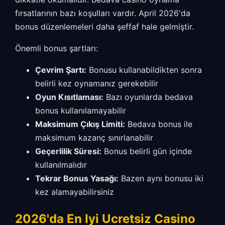
fırsatlarının bazı koşulları vardır. April 2026'da
bonus düzenlemeleri daha şeffaf hale gelmiştir.
Önemli bonus şartları:
Çevrim Şartı:
Bonusu kullanabildikten sonra
belirli kez oynamanız gerekebilir
Oyun Kısıtlaması:
Bazı oyunlarda bedava
bonus kullanılamayabilir
Maksimum Çıkış Limiti:
Bedava bonus ile
maksimum kazanç sınırlanabilir
Geçerlilik Süresi:
Bonus belirli gün içinde
kullanılmalıdır
Tekrar Bonus Yasağı:
Bazen aynı bonusu iki
kez alamayabilirsiniz
2026'da En Iyi Ucretsiz Casino