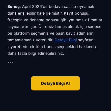
Sonuç:
April 2026'da bedava casino oynamak
daha erişilebilir hale gelmiştir. Kayıt bonusu,
freespin ve deneme bonusu gibi yatırımsız fırsatlar
sayıca artmıştır. Ücretsiz bonus almak için sadece
bir platform seçmeniz ve basit kayıt adımlarını
tamamlamanız yeterlidir.
Detayli Bilgi
sayfasını
ziyaret ederek tüm bonus seçenekleri hakkında
daha fazla bilgi edinebilirsiniz.
```
Detayli Bilgi Al