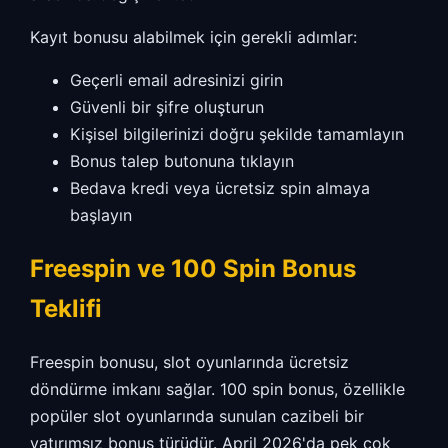
Kayıt bonusu alabilmek için gerekli adımlar:
Geçerli email adresinizi girin
Güvenli bir şifre oluşturun
Kişisel bilgilerinizi doğru şekilde tamamlayın
Bonus talep butonuna tıklayın
Bedava kredi veya ücretsiz spin almaya
başlayın
Freespin ve 100 Spin Bonus
Teklifi
Freespin bonusu, slot oyunlarında ücretsiz
döndürme imkanı sağlar. 100 spin bonus, özellikle
popüler slot oyunlarında sunulan cazibeli bir
yatırımsız bonus türüdür. April 2026'da pek çok