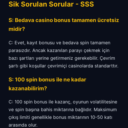
Sik Sorulan Sorular - SSS
S: Bedava casino bonus tamamen ücretsiz
midir?
C: Evet, kayıt bonusu ve bedava spin tamamen
parasızdır. Ancak kazanılan parayı çekmek için
bazı şartları yerine getirmeniz gerekebilir. Çevrim
şartı gibi koşullar çevrimiçi casinolarda standarttır.
S: 100 spin bonus ile ne kadar
kazanabilirim?
C: 100 spin bonus ile kazanç, oyunun volatilitesine
ve spin başına bahis miktarına bağlıdır. Maksimum
çıkış limiti genellikle bonus miktarının 10-50 katı
arasında olur.