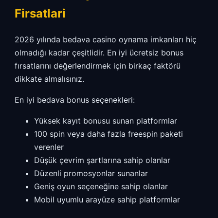
Firsatlari
2026 yılında bedava casino oynama imkanları hiç
olmadığı kadar çeşitlidir. En iyi ücretsiz bonus
fırsatlarını değerlendirmek için birkaç faktörü
dikkate almalısınız.
En iyi bedava bonus seçenekleri:
Yüksek kayıt bonusu sunan platformlar
100 spin veya daha fazla freespin paketi
verenler
Düşük çevrim şartlarına sahip olanlar
Düzenli promosyonlar sunanlar
Geniş oyun seçeneğine sahip olanlar
Mobil uyumlu arayüze sahip platformlar