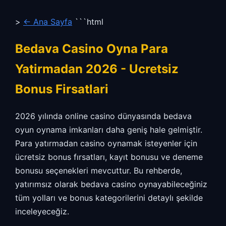
>
← Ana Sayfa
```html
Bedava Casino Oyna Para
Yatirmadan 2026 - Ucretsiz
Bonus Firsatlari
2026 yılında online casino dünyasında bedava
oyun oynama imkanları daha geniş hale gelmiştir.
Para yatırmadan casino oynamak isteyenler için
ücretsiz bonus fırsatları, kayıt bonusu ve deneme
bonusu seçenekleri mevcuttur. Bu rehberde,
yatırımsız olarak bedava casino oynayabileceğiniz
tüm yolları ve bonus kategorilerini detaylı şekilde
inceleyeceğiz.