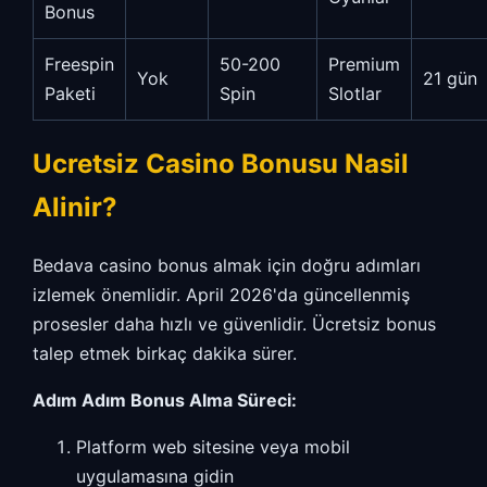
Bonus
Freespin
50-200
Premium
Yok
21 gün
Paketi
Spin
Slotlar
Ucretsiz Casino Bonusu Nasil
Alinir?
Bedava casino bonus almak için doğru adımları
izlemek önemlidir. April 2026'da güncellenmiş
prosesler daha hızlı ve güvenlidir. Ücretsiz bonus
talep etmek birkaç dakika sürer.
Adım Adım Bonus Alma Süreci:
Platform web sitesine veya mobil
uygulamasına gidin